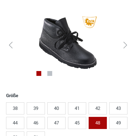
Größe
38
39
40
41
42
43
44
46
47
45
48
49