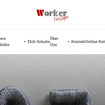
lveredelungen
Berufsbekleidung (Workwear)
ere
Über
Elch-Schuhe
Kontakt
Online-Kat
dukte
Uns